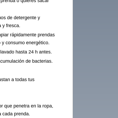
 prenda o quieres sacar
duos de detergente y
 y fresca.
impiar rápidamente prendas
o y consumo energético.
 lavado hasta 24 h antes.
 acumulación de bacterias.
stan a todas tus
or que penetra en la ropa,
za cada prenda.