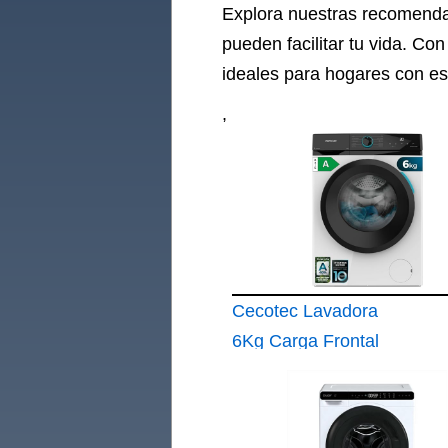
Explora nuestras recomend
pueden facilitar tu vida. Co
ideales para hogares con es
,
Cecotec Lavadora
6Kg Carga Frontal
Bolero DressCode
6160 Inverter