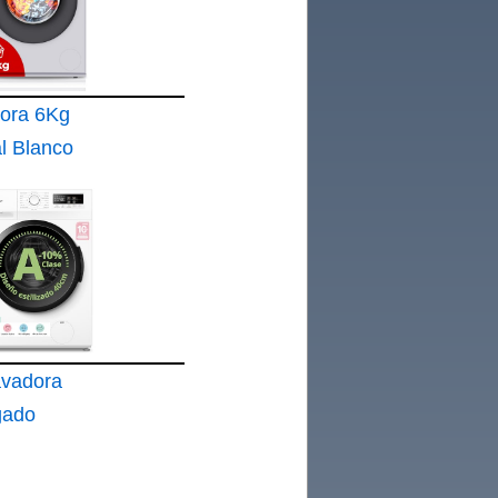
dora 6Kg
l Blanco
vadora
gado
 A-10%