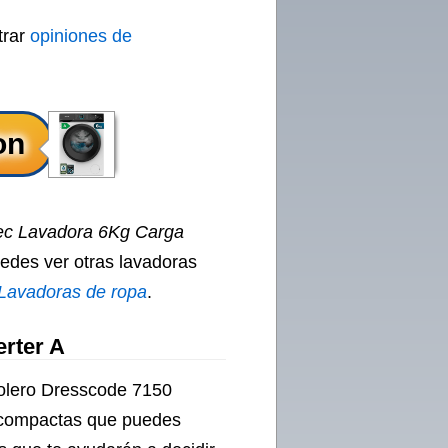
trar
opiniones de
ec Lavadora 6Kg Carga
uedes ver otras lavadoras
Lavadoras de ropa
.
rter A
olero Dresscode 7150
s compactas que puedes