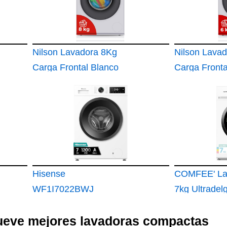
Nilson Lavadora 8Kg
Nilson Lava
Carga Frontal Blanco
Carga Fronta
NL8200AI
NL6200AI
Hisense
COMFEE' La
WF1I7022BWJ
7kg Ultradel
Lavadora 7Kg, Clase
40cm Clase
nueve mejores lavadoras compactas
A
1200RPM