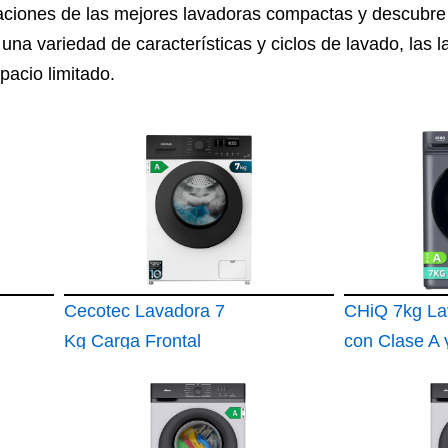
aciones de las mejores lavadoras compactas y descubr
n una variedad de características y ciclos de lavado, la
pacio limitado.
Cecotec Lavadora 7
CHiQ 7kg La
Kg Carga Frontal
con Clase A y
Bolero Dresscode
Estrecha Gri
7150 Inverter A