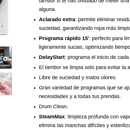
tambor si te has olvidado de meter una
alguna.
Aclarado extra
: permite eliminar resi
suciedad, garantizando ropa más limpia
Programa rápido 15'
: perfecto para l
ligeramente sucias, optimizando tiemp
DelayStart
: programa el inicio de cada
El tambor se limpia solo para evitar la
Libre de suciedad y malos olores.
Gran variedad de programas que se aju
necesidades y a todas tus prendas.
Drum Clean.
SteamMax
: limpieza profunda con vap
elimina las manchas difíciles y esterili