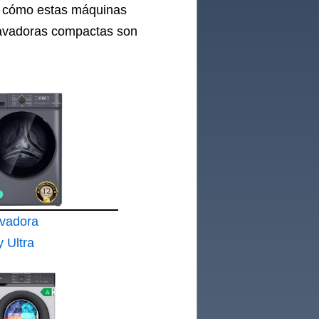
e cómo estas máquinas
s lavadoras compactas son
vadora
 Ultra
s