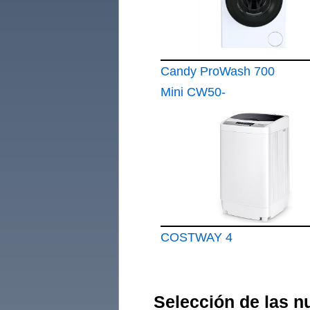
Candy ProWash 700
Mini CW50-
BP12307U1-S
Lavadora 5 KG
COSTWAY 4
Selección de las 