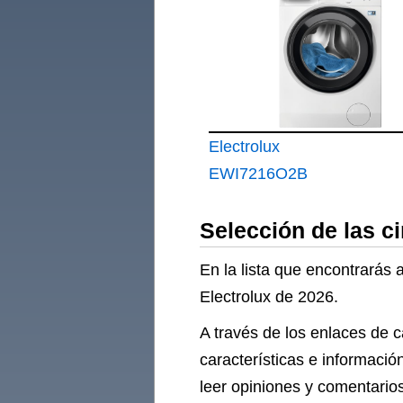
Superior 7Kg
Electrolux
EWI7216O2B
Lavadora Secadora
Selección de las c
Libre Instalación
Serie 700 SteamCare
En la lista que encontrarás 
Electrolux de 2026.
A través de los enlaces de 
características e informació
leer opiniones y comentarios